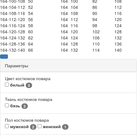
164-100-108
50
164
100
82
108
164-104-112
52
164
104
86
112
164-108-116
54
164
108
90
116
164-112-120
56
164
112
94
120
164-116-124
58
164
116
98
124
164-120-128
60
164
120
102
128
164-124-132
62
164
124
106
132
164-128-136
64
164
128
110
136
164-132-140
66
164
132
114
140
Параметры
Цвет костюмов повара
белый
3
Ткань костюмов повара
бязь
3
Пол костюмов повара
мужской
женский
2
1