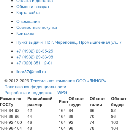
Оплата и доставка
Обмен и возврат
Карта сайта
О компании
Совместные покупки
Контакты
Пункт выдачи ТК: г. Череповец, Промышленная ул., 7
+7 (4932) 23-35-25
+7 (4932) 29-36-98
+7 (920) 351 12-61
linor37@mail.ru
© 2012-2026
Текстильная компания ООО «ЛИНОР»
Политика конфиденциальности
Разработка и поддержка – WPG
Размер по
Российский
Обхват
Обхват
Обхват
Рост
ГОСТу
размер
груди
талии
бедер
164-84-92
42
164
84
66
92
164-88-96
44
164
88
70
96
164-92-100
46
164
92
74
100
164-96-104
48
164
96
78
104